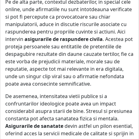
Pe de alta parte, contextul dezbaterilor, in special cele
online, unde afirmatiile nu sunt intotdeauna verificate
si pot fi percepute ca provocatoare sau chiar
manipulatorii, aduce in discutie riscurile asociate cu
raspunderea pentru propriile cuvinte si actiuni. Aici
intervin
asigurarile de raspundere civila
. Acestea pot
proteja persoanele sau entitatile de pretentiile de
despagubire rezultate din daune cauzate tertilor, fie ca
este vorba de prejudicii materiale, morale sau de
reputatie, aspecte tot mai relevante in era digitala,
unde un singur clip viral sau o afirmatie nefondata
poate avea consecinte semnificative.
De asemenea, intensitatea vietii publice si a
confruntarilor ideologice poate avea un impact
considerabil asupra starii de bine. Stresul si presiunea
constanta pot afecta sanatatea fizica si mentala.
Asigurarile de sanatate
devin astfel un pilon esential,
oferind acces la servicii medicale de calitate si sprijin in